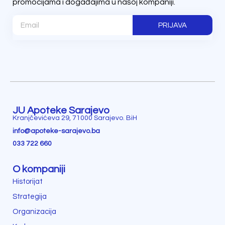
promocijama i događajima u našoj kompaniji.
PRIJAVA
JU Apoteke Sarajevo
Kranjčevićeva 29, 71000 Sarajevo. BiH
info@apoteke-sarajevo.ba
033 722 660
O kompaniji
Historijat
Strategija
Organizacija