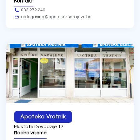
Kontakt
033 272 240
as.logavina@apoteke-sarajevo.ba
Apoteka Vratnik
Mustafe Dovadžije 17
Radno vrijeme