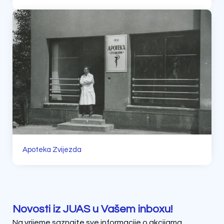
Apoteka Zvijezda
Novosti iz JUAS u Vašem inboxu!
Na vrijeme saznajte sve informacije o akcijama,