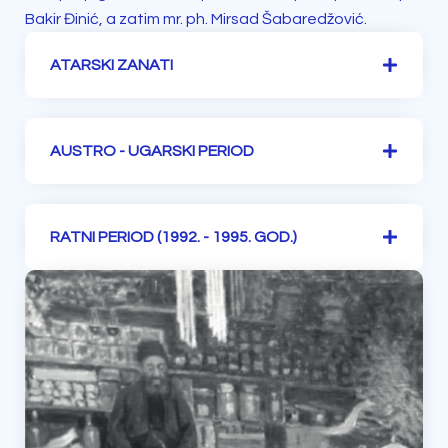
Bakir Đinić, a zatim mr. ph. Mirsad Šabaredžović.
ATARSKI ZANATI
AUSTRO - UGARSKI PERIOD
RATNI PERIOD (1992. - 1995. GOD.)