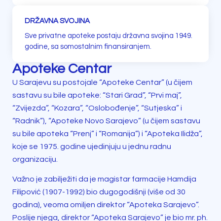
DRŽAVNA SVOJINA
Sve privatne apoteke postaju državna svojina 1949.
godine, sa somostalnim finansiranjem.
Apoteke Centar
U Sarajevu su postojale “Apoteke Centar” (u čijem
sastavu su bile apoteke: “Stari Grad”, “Prvi maj”,
“Zvijezda”, “Kozara”, “Oslobođenje”, “Sutjeska” i
“Radnik”), “Apoteke Novo Sarajevo” (
u čijem sastavu
su bile
apoteka “Prenj” i “Romanija”) i “Apoteka Ilidža”,
koje se 1975. godine ujedinjuju u jednu radnu
organizaciju.
Važno je zabilježiti da je magistar farmacije Hamdija
Filipović (1907-1992) bio dugogodišnji (više od 30
godina), veoma omiljen direktor “Apoteka Sarajevo”.
Poslije njega, direktor “Apoteka Sarajevo” je bio mr. ph.