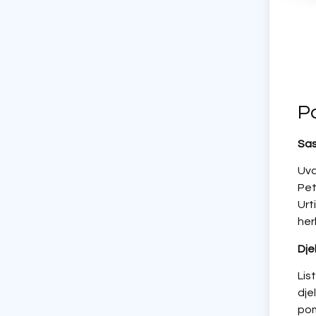
P
Sas
Uva
Pet
Urt
her
Dje
Lis
dje
pom