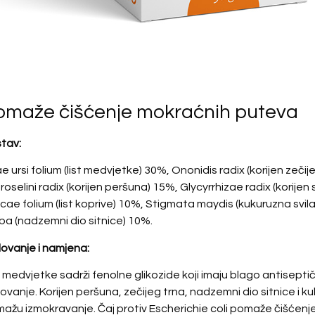
omaže čišćenje mokraćnih puteva
tav:
e ursi folium (list medvjetke) 30%, Ononidis radix (korijen zečij
roselini radix (korijen peršuna) 15%, Glycyrrhizae radix (korijen
icae folium (list koprive) 10%, Stigmata maydis (kukuruzna svil
ba (nadzemni dio sitnice) 10%.
lovanje i namjena:
t medvjetke sadrži fenolne glikozide koji imaju blago antiseptič
lovanje. Korijen peršuna, zečijeg trna, nadzemni dio sitnice i k
ažu izmokravanje. Čaj protiv Escherichie coli pomaže čišćenj