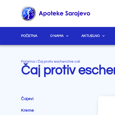
POČETNA
O NAMA
AKTUELNO
Početna
\
Čaj protiv escherichie coli
Čaj protiv escher
Čajevi
Kreme