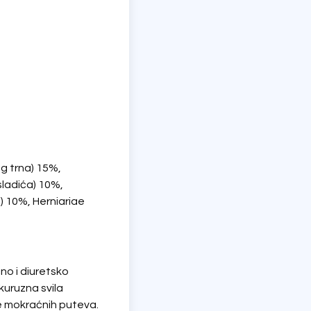
eg trna) 15%,
 sladića) 10%,
a) 10%, Herniariae
no i diuretsko
ukuruzna svila
e mokraćnih puteva.