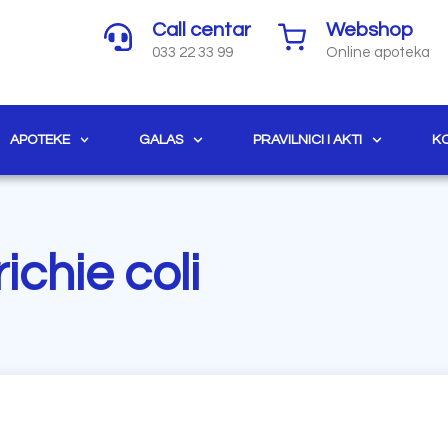
Call centar
Webshop
033 22 33 99
Online apoteka
APOTEKE
GALAS
PRAVILNICI I AKTI
K
ichie coli